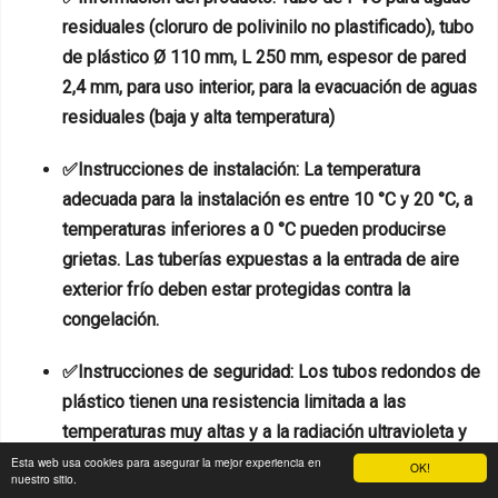
residuales (cloruro de polivinilo no plastificado), tubo
de plástico Ø 110 mm, L 250 mm, espesor de pared
2,4 mm, para uso interior, para la evacuación de aguas
residuales (baja y alta temperatura)
✅Instrucciones de instalación: La temperatura
adecuada para la instalación es entre 10 °C y 20 °C, a
temperaturas inferiores a 0 °C pueden producirse
grietas. Las tuberías expuestas a la entrada de aire
exterior frío deben estar protegidas contra la
congelación.
✅Instrucciones de seguridad: Los tubos redondos de
plástico tienen una resistencia limitada a las
temperaturas muy altas y a la radiación ultravioleta y
deben protegerse de los efectos del calor. No se
Esta web usa cookies para asegurar la mejor experiencia en
OK!
nuestro sitio.
debe utilizar aislamiento de espuma de poliuretano.