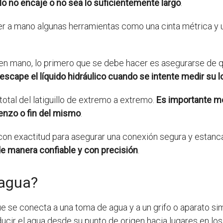
illo no encaje o no sea lo suficientemente largo
.
ner a mano algunas herramientas como una cinta métrica y u
ir en mano, lo primero que se debe hacer es asegurarse d
e escape el líquido hidráulico cuando se intente medir su 
total del latiguillo de extremo a extremo.
Es importante me
ienzo o fin del mismo
.
con exactitud para asegurar una conexión segura y estanc
de manera confiable y con precisión
.
 agua?
ue se conecta a una toma de agua y a un grifo o aparato sim
ucir el agua desde su punto de origen hacia lugares en los