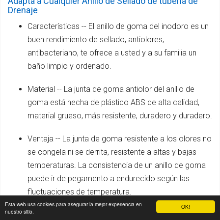
Adapta a Cualquier Anillo de Sellado de tubería de
Drenaje
Características -- El anillo de goma del inodoro es un
buen rendimiento de sellado, antiolores,
antibacteriano, te ofrece a usted y a su familia un
baño limpio y ordenado.
Material -- La junta de goma antiolor del anillo de
goma está hecha de plástico ABS de alta calidad,
material grueso, más resistente, duradero y duradero.
Ventaja -- La junta de goma resistente a los olores no
se congela ni se derrita, resistente a altas y bajas
temperaturas. La consistencia de un anillo de goma
puede ir de pegamento a endurecido según las
fluctuaciones de temperatura.
Esta web usa cookies para asegurar la mejor experiencia en
OK!
nuestro sitio.
Fácil de Usar -- Fácil instalación del anillo de sellado