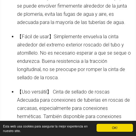
se puede envolver firmemente alrededor de la junta
de plomería, evita las fugas de agua y aire, es
adecuada para la mayoría de las tuberías de agua.
【Fácil de usar】Simplemente envuelva la cinta
alrededor del extremo exterior roscado del tubo y
atorníllelo. No es necesario esperar a que se seque o
endurezca. Buena resistencia a la tracción
longitudinal, no se preocupe por romper la cinta de
sellado de la rosca.
【Uso versátil】 Cinta de sellado de roscas
Adecuada para conexiones de tuberías en roscas de
carcasas, especialmente para conexiones
herméticas. También disponible para conexiones
herméticas al gas. Por ejemplo, cabezales de ducha,
Esta web usa cookies para asegurar la mejor experiencia en
OK!
nuestro sitio.
grifos, tuberías de gas.