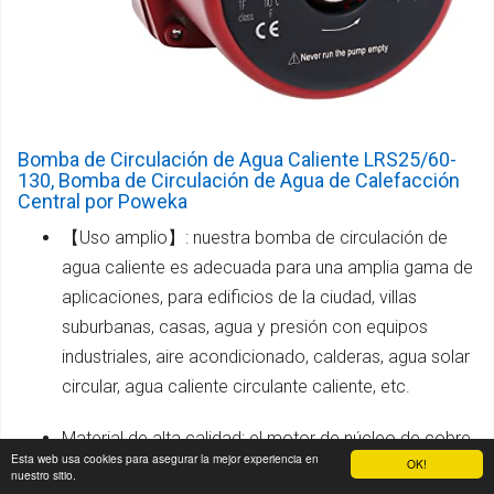
Bomba de Circulación de Agua Caliente LRS25/60-
130, Bomba de Circulación de Agua de Calefacción
Central por Poweka
【Uso amplio】: nuestra bomba de circulación de
agua caliente es adecuada para una amplia gama de
aplicaciones, para edificios de la ciudad, villas
suburbanas, casas, agua y presión con equipos
industriales, aire acondicionado, calderas, agua solar
circular, agua caliente circulante caliente, etc.
Material de alta calidad: el motor de núcleo de cobre
Esta web usa cookies para asegurar la mejor experiencia en
OK!
estable y fiable, la potencia de salida es suave y la
nuestro sitio.