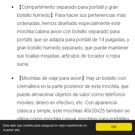
【Compartimento separado para portátil y gran
bolsillo húmedo】Para hacer sus pertenencias más
ordenadas, hemos diseñado especialmente este
mochila cabina avion con bolsillo separado para
portátil, que se adapta para portátil de 14 pulgadas, y
gran bolsillo húmedo separado, que puede mantener
sus toallas mojadas, artículos de tocador o ropa
sucia.
【Mochilas de viaje para avion】Hay un bolsillo con
cremallera en la parte posterior de esta mochila, que
puede almacenar objetos de valor como teléfonos
móviles, dinero en efectivo, etc. Con apariencia
clásica y simple, este mochilas 40x20x25 también se
utiliza como mochila casual, mochilas para portátiles,
Esta web usa cookies para asegurar la mejor experiencia en
mochila de trabajo, bolsas de vuelo o uso diario en
OK!
nuestro sitio.