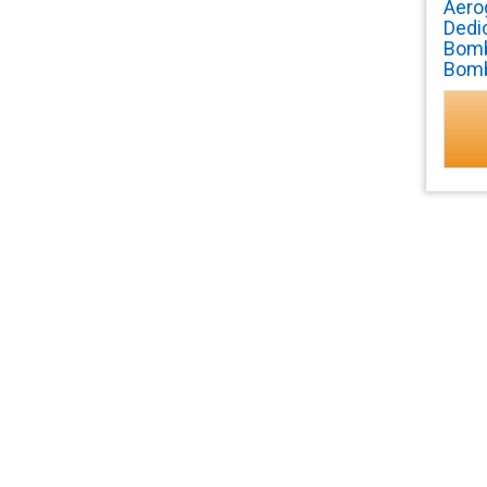
Aero
Dedi
Bomb
Bomb