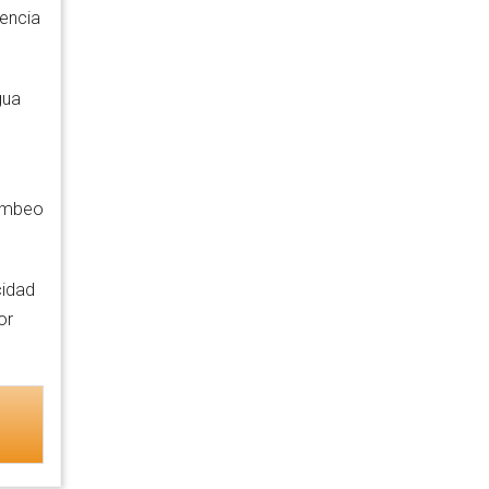
encia
gua
e
ombeo
cidad
or