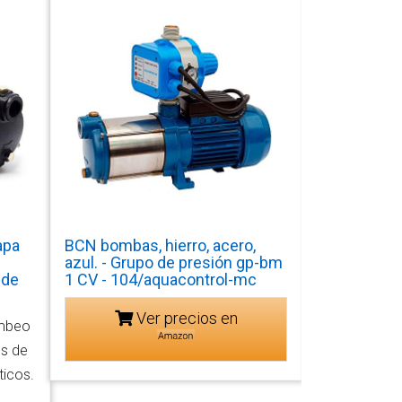
apa
BCN bombas, hierro, acero,
azul. - Grupo de presión gp-bm
 de
1 CV - 104/aquacontrol-mc
Ver precios en
mbeo
os de
icos.