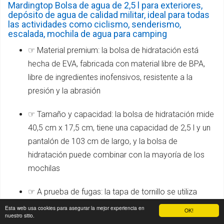
Mardingtop Bolsa de agua de 2,5 l para exteriores,
depósito de agua de calidad militar, ideal para todas
las actividades como ciclismo, senderismo,
escalada, mochila de agua para camping
☞ Material premium: la bolsa de hidratación está
hecha de EVA, fabricada con material libre de BPA,
libre de ingredientes inofensivos, resistente a la
presión y la abrasión
☞ Tamaño y capacidad: la bolsa de hidratación mide
40,5 cm x 17,5 cm, tiene una capacidad de 2,5 l y un
pantalón de 103 cm de largo, y la bolsa de
hidratación puede combinar con la mayoría de los
mochilas
☞ A prueba de fugas: la tapa de tornillo se utiliza
como el método de sellado para abrir la bolsa de
Esta web usa cookies para asegurar la mejor experiencia en
OK!
nuestro sitio.
agua, el sellado es fuerte y tiene un efecto a prueba