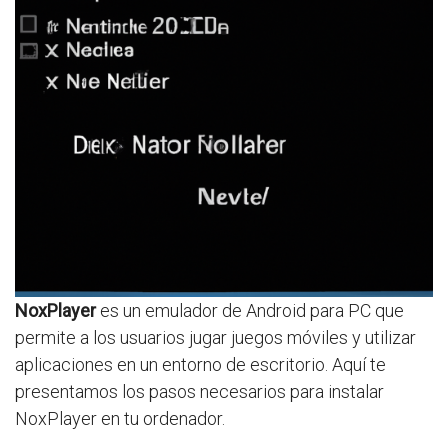
NoxPlayer
es un emulador de Android para PC que
permite a los usuarios jugar juegos móviles y utilizar
aplicaciones en un entorno de escritorio. Aquí te
presentamos los pasos necesarios para instalar
NoxPlayer en tu ordenador.