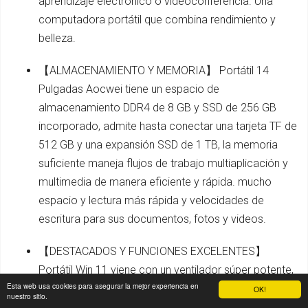
aprendizaje electrónico o videoconferencia. Una
computadora portátil que combina rendimiento y
belleza.
【ALMACENAMIENTO Y MEMORIA】 Portátil 14
Pulgadas Aocwei tiene un espacio de
almacenamiento DDR4 de 8 GB y SSD de 256 GB
incorporado, admite hasta conectar una tarjeta TF de
512 GB y una expansión SSD de 1 TB, la memoria
suficiente maneja flujos de trabajo multiaplicación y
multimedia de manera eficiente y rápida. mucho
espacio y lectura más rápida y velocidades de
escritura para sus documentos, fotos y videos.
【DESTACADOS Y FUNCIONES EXCELENTES】
Portátil Win 11 viene con un ventilador súper potente,
Esta web usa cookies para asegurar la mejor experiencia en
tiene una función de enfriamiento rápido, acceso a
OK!
nuestro sitio.
Internet WIFI de doble banda más suave, hebilla