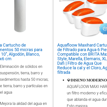
a Cartucho de
Aquafloow Maxihard Cart
mentos 50 micras para
de Filtrado para Agua 6 Pi
10", Algodón, Blanco,
Compatible con BRITA Max
x6 cm
Style, Marella, Elemaris, XL
Dafi | Filtro de Agua Que
Eliminación de sólidos en
Reduce la cal y el Cloro, A
filtrada
suspensión, tierra, barro y
sedimentos hasta 50 micras;
💎𝐃𝐈𝐒𝐄𝐍̃𝐎 𝐌𝐎𝐃𝐄𝐑𝐍𝐎
e tierra, barro y partículas en
AQUAFLOOW MAXI HAR
el agua
un filtro moderno y efic
que ablanda el agua dur
Mejora la alidad del agua en
Esto mejora