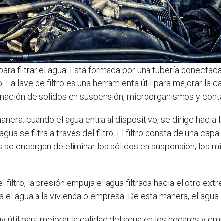
 para filtrar el agua. Está formada por una tubería conecta
. La lave de filtro es una herramienta útil para mejorar la 
minación de sólidos en suspensión, microorganismos y con
nera: cuando el agua entra al dispositivo, se dirige hacia la
 agua se filtra a través del filtro. El filtro consta de una ca
es se encargan de eliminar los sólidos en suspensión, los
filtro, la presión empuja el agua filtrada hacia el otro extr
l agua a la vivienda o empresa. De esta manera, el agua es 
y útil para mejorar la calidad del agua en los hogares y emp