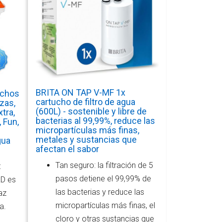
BRITA ON TAP V-MF 1x
uchos
cartucho de filtro de agua
ezas,
(600L) - sostenible y libre de
tra,
bacterias al 99,99%, reduce las
, Fun,
micropartículas más finas,
metales y sustancias que
gua
afectan el sabor
Tan seguro: la filtración de 5
:
pasos detiene el 99,99% de
D es
las bacterias y reduce las
az
micropartículas más finas, el
a.
cloro y otras sustancias que