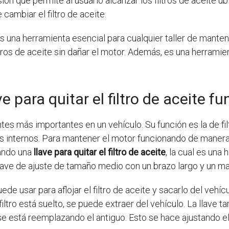
sión que permite al usuario alcanzar los filtros de aceite ub
cambiar el filtro de aceite.
e es una herramienta esencial para cualquier taller de mant
filtros de aceite sin dañar el motor. Además, es una herrami
 para quitar el filtro de aceite f
s más importantes en un vehículo. Su función es la de filt
 internos. Para mantener el motor funcionando de manera ó
ando una
llave para quitar el filtro de aceite
, la cual es un
llave de ajuste de tamaño medio con un brazo largo y un m
puede usar para aflojar el filtro de aceite y sacarlo del vehí
el filtro está suelto, se puede extraer del vehículo. La llav
se está reemplazando el antiguo. Esto se hace ajustando el f