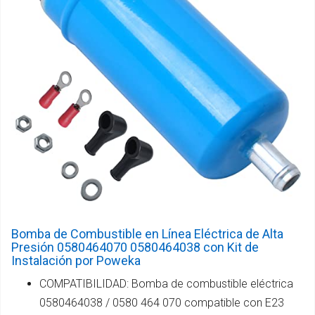
Bomba de Combustible en Línea Eléctrica de Alta
Presión 0580464070 0580464038 con Kit de
Instalación por Poweka
COMPATIBILIDAD: Bomba de combustible eléctrica
0580464038 / 0580 464 070 compatible con E23