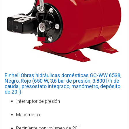
Einhell Obras hidráulicas domésticas GC-WW 6538,
Negro, Rojo (650 W, 3,6 bar de presión, 3.800 l/h de
caudal, presostato integrado, manómetro, depósito
de 20 l)
Interruptor de presión
Manómetro
Recipiente con volumen de 20 l