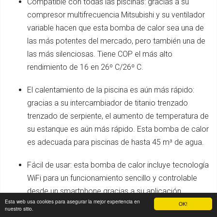
Compatible con todas las piscinas: gracias a su
compresor multifrecuencia Mitsubishi y su ventilador
variable hacen que esta bomba de calor sea una de
las más potentes del mercado, pero también una de
las más silenciosas. Tiene COP el más alto
rendimiento de 16 en 26º C/26º C.
El calentamiento de la piscina es aún más rápido:
gracias a su intercambiador de titanio trenzado
trenzado de serpiente, el aumento de temperatura de
su estanque es aún más rápido. Esta bomba de calor
es adecuada para piscinas de hasta 45 m³ de agua.
Fácil de usar: esta bomba de calor incluye tecnología
WiFi para un funcionamiento sencillo y controlable
desde un smartphone gracias a su aplicación
Esta web usa cookies para asegurar la mejor experiencia en
específica. Su panel de control LED se puede mover
OK!
nuestro sitio.