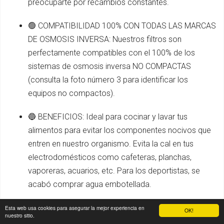
preocuparte por recambios constantes.
🟢 COMPATIBILIDAD 100% CON TODAS LAS MARCAS
DE OSMOSIS INVERSA: Nuestros filtros son
perfectamente compatibles con el 100% de los
sistemas de osmosis inversa NO COMPACTAS
(consulta la foto número 3 para identificar los
equipos no compactos).
🔵 BENEFICIOS: Ideal para cocinar y lavar tus
alimentos para evitar los componentes nocivos que
entren en nuestro organismo. Evita la cal en tus
electrodomésticos como cafeteras, planchas,
vaporeras, acuarios, etc. Para los deportistas, se
acabó comprar agua embotellada.
🟡 ENCUENTRA INSTRUCCIONES DETALLADAS Y
Esta web usa cookies para asegurar la mejor experiencia en
OK!
nuestro sitio.
ESQUEMA DE MONTAJE: Puedes consultar nuestras