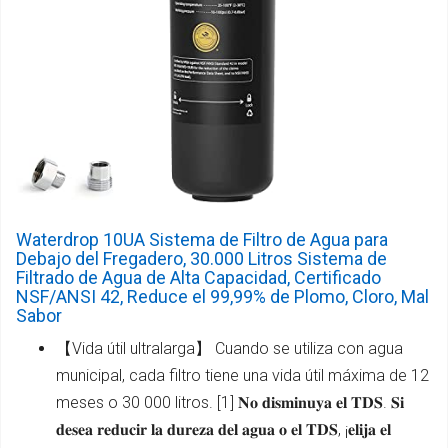
Waterdrop 10UA Sistema de Filtro de Agua para
Debajo del Fregadero, 30.000 Litros Sistema de
Filtrado de Agua de Alta Capacidad, Certificado
NSF/ANSI 42, Reduce el 99,99% de Plomo, Cloro, Mal
Sabor
【Vida útil ultralarga】 Cuando se utiliza con agua
municipal, cada filtro tiene una vida útil máxima de 12
meses o 30 000 litros. [1] 𝐍𝐨 𝐝𝐢𝐬𝐦𝐢𝐧𝐮𝐲𝐚 𝐞𝐥 𝐓𝐃𝐒. 𝐒𝐢
𝐝𝐞𝐬𝐞𝐚 𝐫𝐞𝐝𝐮𝐜𝐢𝐫 𝐥𝐚 𝐝𝐮𝐫𝐞𝐳𝐚 𝐝𝐞𝐥 𝐚𝐠𝐮𝐚 𝐨 𝐞𝐥 𝐓𝐃𝐒, ¡𝐞𝐥𝐢𝐣𝐚 𝐞𝐥