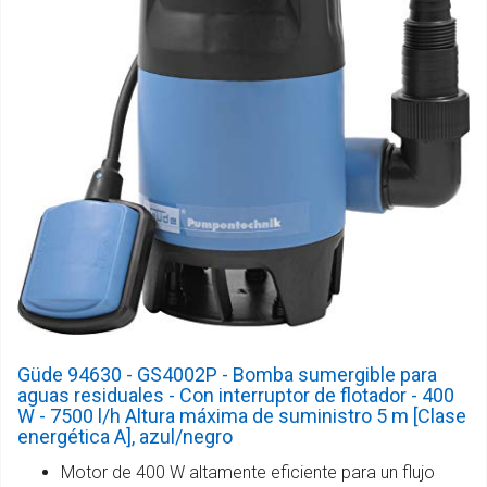
Güde 94630 - GS4002P - Bomba sumergible para
aguas residuales - Con interruptor de flotador - 400
W - 7500 l/h Altura máxima de suministro 5 m [Clase
energética A], azul/negro
Motor de 400 W altamente eficiente para un flujo