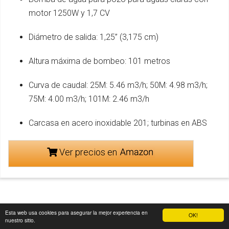
motor 1250W y 1,7 CV
Diámetro de salida: 1,25” (3,175 cm)
Altura máxima de bombeo: 101 metros
Curva de caudal: 25M: 5.46 m3/h; 50M: 4.98 m3/h;
75M: 4.00 m3/h; 101M: 2.46 m3/h
Carcasa en acero inoxidable 201; turbinas en ABS
Ver precios en
Bomba de agua sumergible
Esta web usa cookies para asegurar la mejor experiencia en
OK!
nuestro sitio.