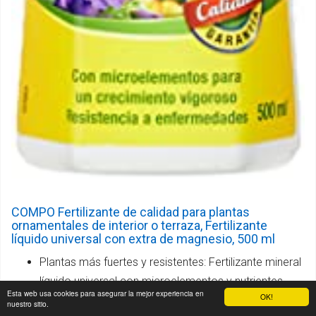
COMPO Fertilizante de calidad para plantas
ornamentales de interior o terraza, Fertilizante
líquido universal con extra de magnesio, 500 ml
Plantas más fuertes y resistentes: Fertilizante mineral
líquido universal con microelementos y nutrientes
Esta web usa cookies para asegurar la mejor experiencia en
OK!
para plantas de interior, balcón o terraza, Práctico
nuestro sitio.