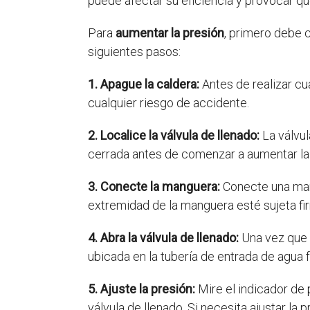
puede afectar su eficiencia y provocar q
Para
aumentar la presión
, primero debe c
siguientes pasos:
1. Apague la caldera:
Antes de realizar cua
cualquier riesgo de accidente.
2. Localice la válvula de llenado:
La válvul
cerrada antes de comenzar a aumentar la 
3. Conecte la manguera:
Conecte una mang
extremidad de la manguera esté sujeta fir
4. Abra la válvula de llenado:
Una vez que 
ubicada en la tubería de entrada de agua f
5. Ajuste la presión:
Mire el indicador de 
válvula de llenado. Si necesita ajustar la p