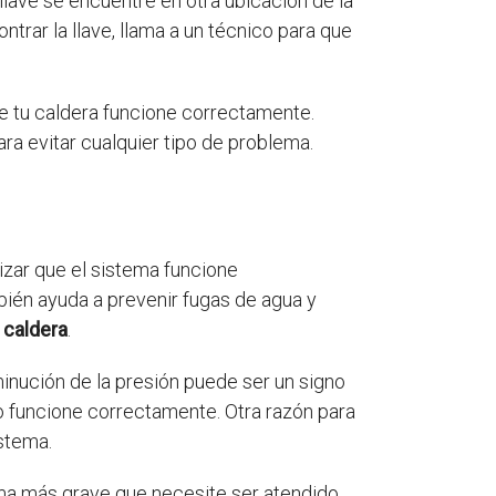
llave se encuentre en otra ubicación de la
ontrar la llave, llama a un técnico para que
e tu caldera funcione correctamente.
ara evitar cualquier tipo de problema.
izar que el sistema funcione
bién ayuda a prevenir fugas de agua y
a caldera
.
minución de la presión puede ser un signo
no funcione correctamente. Otra razón para
istema.
ema más grave que necesite ser atendido.