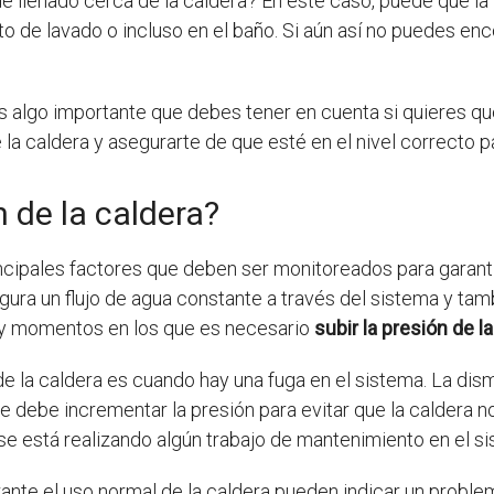
de llenado cerca de la caldera? En este caso, puede que la 
rto de lavado o incluso en el baño. Si aún así no puedes enc
 algo importante que debes tener en cuenta si quieres qu
la caldera y asegurarte de que esté en el nivel correcto p
 de la caldera?
ncipales factores que deben ser monitoreados para garant
ura un flujo de agua constante a través del sistema y tam
ay momentos en los que es necesario
subir la presión de l
de la caldera es cuando hay una fuga en el sistema. La dis
 se debe incrementar la presión para evitar que la caldera 
 se está realizando algún trabajo de mantenimiento en el s
rante el uso normal de la caldera pueden indicar un probl