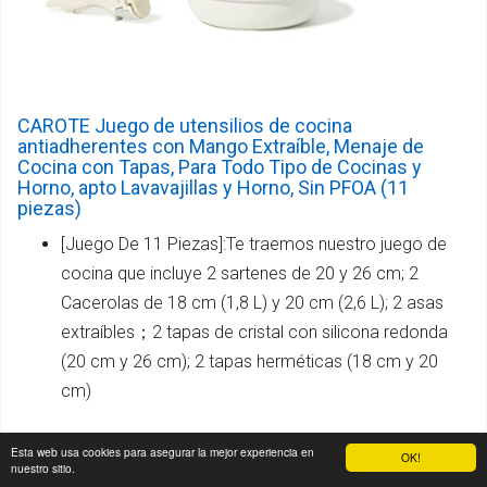
CAROTE Juego de utensilios de cocina
antiadherentes con Mango Extraíble, Menaje de
Cocina con Tapas, Para Todo Tipo de Cocinas y
Horno, apto Lavavajillas y Horno, Sin PFOA (11
piezas)
[Juego De 11 Piezas]:Te traemos nuestro juego de
cocina que incluye 2 sartenes de 20 y 26 cm; 2
Cacerolas de 18 cm (1,8 L) y 20 cm (2,6 L); 2 asas
extraíbles；2 tapas de cristal con silicona redonda
(20 cm y 26 cm); 2 tapas herméticas (18 cm y 20
cm)
[Resistente y Durabilidad]: nuestro conjunto está
Esta web usa cookies para asegurar la mejor experiencia en
OK!
nuestro sitio.
hecho de aluminio fundido, que es un proceso de