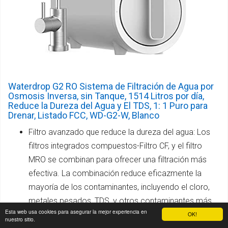
Waterdrop G2 RO Sistema de Filtración de Agua por
Osmosis Inversa, sin Tanque, 1514 Litros por día,
Reduce la Dureza del Agua y El TDS, 1: 1 Puro para
Drenar, Listado FCC, WD-G2-W, Blanco
Filtro avanzado que reduce la dureza del agua: Los
filtros integrados compuestos-Filtro CF, y el filtro
MRO se combinan para ofrecer una filtración más
efectiva. La combinación reduce eficazmente la
mayoría de los contaminantes, incluyendo el cloro,
metales pesados, TDS, y otros contaminantes más.
Esta web usa cookies para asegurar la mejor experiencia en
La filtración precisa reduce al máximo el magnesio y
OK!
nuestro sitio.